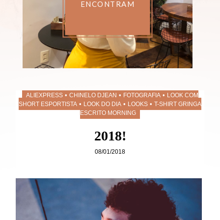
•
•
•
ALIEXPRESS
CHINELO DJEAN
FOTOGRAFIA
LOOK COM
•
•
•
SHORT ESPORTISTA
LOOK DO DIA
LOOKS
T-SHIRT GRINGA
ESCRITO MORNING
2018!
08/01/2018