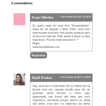
3 comentários:
Fran Oliveira
1 de fevereiro de 2017 às 20:34
Eu quero muito ler esse livro "Extraordinário",
antes de ser lançado o filme! Enfim, acho bem
interessante esse livro com quotes positivos para
se leva em cada dia. Pode ajudar a deixar os dias
mais leves. Preciso muito deste livro! *-*
Beijos,
www.dosedeilusao.com
Responder
Mafê Probst
2 de fevereiro de 2017 às 09:07
Nay, esse livro é todo lindo né? eu folheei ele na
livraria uma vez, quando escolhi para dar de
presente. achei incrível. e estou aqui,
apaixonada, nas frases das fotos que você
selecionou, pensando porque diacho eu ainda
não tenho esse livro na cabeceira da minha