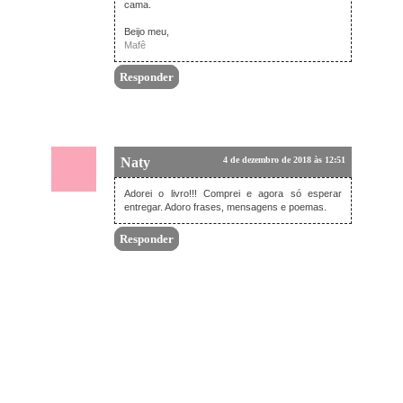
cama.
Beijo meu,
Mafê
Responder
Naty
4 de dezembro de 2018 às 12:51
Adorei o livro!!! Comprei e agora só esperar
entregar. Adoro frases, mensagens e poemas.
Responder