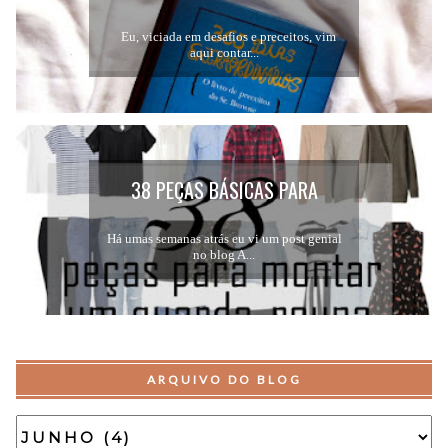
Eu, viciada em desafios e preceitos, vim
aqui contar...
38 PEÇAS BÁSICAS PARA
MONTAR UM GUARDA-ROUPA...
Há umas semanas atrás eu vi um post genial
no blog A...
ARQUIVO DO BLOG