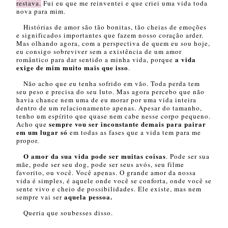
restava.
Fui eu que me reinventei e que criei uma vida toda
nova para mim.
Histórias de amor são tão bonitas, tão cheias de emoções
e significados importantes que fazem nosso coração arder.
Mas olhando agora, com a perspectiva de quem eu sou hoje,
eu consigo sobreviver sem a existência de um amor
a vida
romântico para dar sentido a minha vida, porque
exige de mim muito mais que isso
.
Não acho que eu tenha sofrido em vão. Toda perda tem
seu peso e precisa do seu luto. Mas agora percebo que não
havia chance nem uma de eu morar por uma vida inteira
dentro de um relacionamento apenas. Apesar do tamanho,
tenho um espírito que quase nem cabe nesse corpo pequeno.
sempre vou ser inconstante demais para pairar
Acho que
em um lugar só
em todas as fases que a vida tem para me
propor.
O amor da sua vida pode ser muitas coisas
. Pode ser sua
mãe, pode ser seu dog, pode ser seus avós, seu filme
favorito, ou você. Você apenas. O grande amor da nossa
vida é simples, é aquele onde você se conforta, onde você se
sente vivo e cheio de possibilidades. Ele existe, mas nem
aquela pessoa.
sempre vai ser
Queria que soubesses disso.