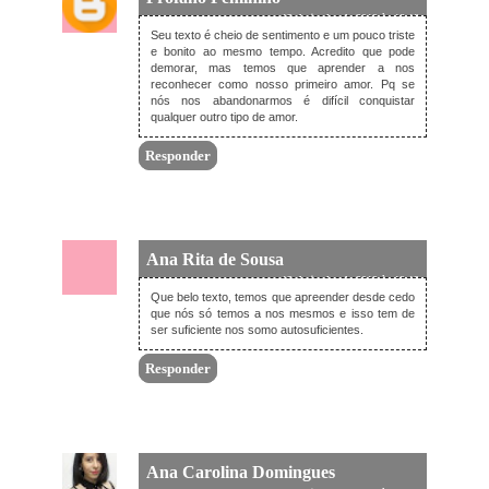
13 de junho de 2019 às 18:18
Seu texto é cheio de sentimento e um pouco triste
e bonito ao mesmo tempo. Acredito que pode
demorar, mas temos que aprender a nos
reconhecer como nosso primeiro amor. Pq se
nós nos abandonarmos é difícil conquistar
qualquer outro tipo de amor.
Responder
Ana Rita de Sousa
13 de junho de 2019 às 19:12
Que belo texto, temos que apreender desde cedo
que nós só temos a nos mesmos e isso tem de
ser suficiente nos somo autosuficientes.
Responder
Ana Carolina Domingues