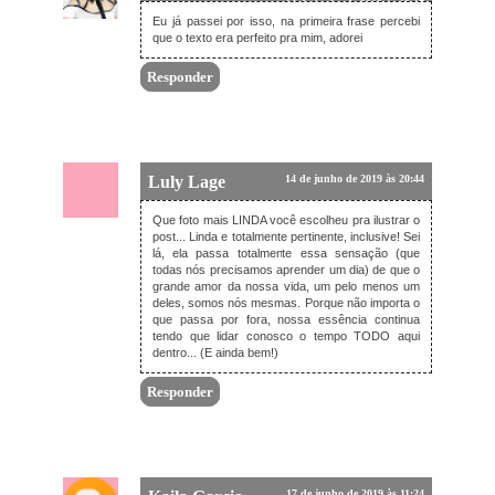
14 de junho de 2019 às 13:17
Eu já passei por isso, na primeira frase percebi
que o texto era perfeito pra mim, adorei
Responder
Luly Lage
14 de junho de 2019 às 20:44
Que foto mais LINDA você escolheu pra ilustrar o
post... Linda e totalmente pertinente, inclusive! Sei
lá, ela passa totalmente essa sensação (que
todas nós precisamos aprender um dia) de que o
grande amor da nossa vida, um pelo menos um
deles, somos nós mesmas. Porque não importa o
que passa por fora, nossa essência continua
tendo que lidar conosco o tempo TODO aqui
dentro... (E ainda bem!)
Responder
17 de junho de 2019 às 11:24