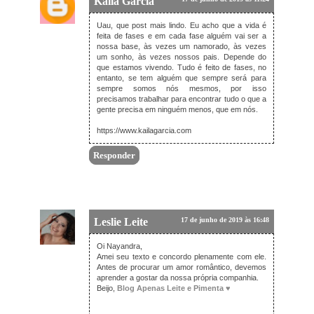
Kaila Garcia
Uau, que post mais lindo. Eu acho que a vida é
feita de fases e em cada fase alguém vai ser a
nossa base, às vezes um namorado, às vezes
um sonho, às vezes nossos pais. Depende do
que estamos vivendo. Tudo é feito de fases, no
entanto, se tem alguém que sempre será para
sempre somos nós mesmos, por isso
precisamos trabalhar para encontrar tudo o que a
gente precisa em ninguém menos, que em nós.
https://www.kailagarcia.com
Responder
Leslie Leite
17 de junho de 2019 às 16:48
Oi Nayandra,
Amei seu texto e concordo plenamente com ele.
Antes de procurar um amor romântico, devemos
aprender a gostar da nossa própria companhia.
Beijo,
Blog Apenas Leite e Pimenta ♥