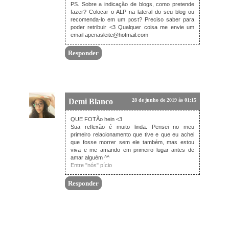
PS. Sobre a indicação de blogs, como pretende
fazer? Colocar o ALP na lateral do seu blog ou
recomenda-lo em um post? Preciso saber para
poder retribuir <3 Qualquer coisa me envie um
email apenasleite@hotmail.com
Responder
Demi Blanco
28 de junho de 2019 às 01:15
QUE FOTÃo hein <3
Sua reflexão é muito linda. Pensei no meu
primeiro relacionamento que tive e que eu achei
que fosse morrer sem ele também, mas estou
viva e me amando em primeiro lugar antes de
amar alguém ^^
Entre "nós" pício
Responder