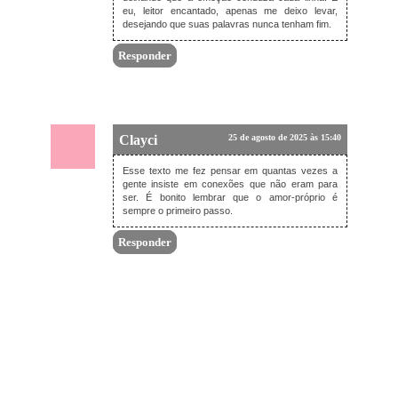
eu, leitor encantado, apenas me deixo levar,
desejando que suas palavras nunca tenham fim.
Responder
Clayci
25 de agosto de 2025 às 15:40
Esse texto me fez pensar em quantas vezes a
gente insiste em conexões que não eram para
ser. É bonito lembrar que o amor-próprio é
sempre o primeiro passo.
Responder