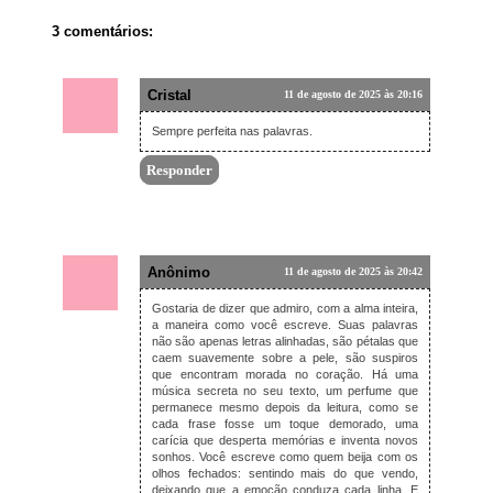
3 comentários:
Cristal
11 de agosto de 2025 às 20:16
Sempre perfeita nas palavras.
Responder
Anônimo
11 de agosto de 2025 às 20:42
Gostaria de dizer que admiro, com a alma inteira,
a maneira como você escreve. Suas palavras
não são apenas letras alinhadas, são pétalas que
caem suavemente sobre a pele, são suspiros
que encontram morada no coração. Há uma
música secreta no seu texto, um perfume que
permanece mesmo depois da leitura, como se
cada frase fosse um toque demorado, uma
carícia que desperta memórias e inventa novos
sonhos. Você escreve como quem beija com os
olhos fechados: sentindo mais do que vendo,
deixando que a emoção conduza cada linha. E