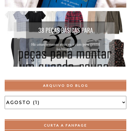
38 PEÇAS BÁSICAS PARA
MONTAR UM GUARDA-ROUPA...
Há umas semanas atrás eu vi um post genial
no blog A...
ARQUIVO DO BLOG
CURTA A FANPAGE