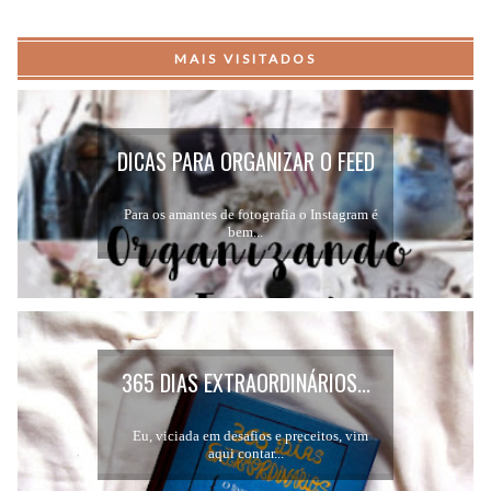
MAIS VISITADOS
DICAS PARA ORGANIZAR O FEED
DO INSTAGRAM...
Para os amantes de fotografia o Instagram é
bem...
365 DIAS EXTRAORDINÁRIOS...
Eu, viciada em desafios e preceitos, vim
aqui contar...