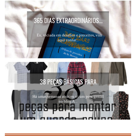
365 DIAS EXTRAORDINÁRIOS...
Eu, viciada em desafios e preceitos, vim
aqui contar...
38 PEÇAS BÁSICAS PARA
MONTAR UM GUARDA-ROUPA...
Há umas semanas atrás eu vi um post genial
no blog A...