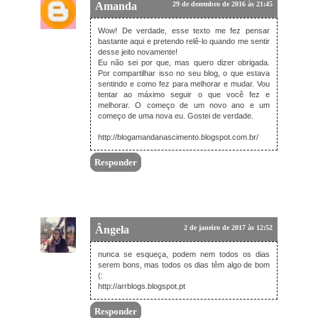
Amanda
29 de dezembro de 2016 às 21:45
Wow! De verdade, esse texto me fez pensar
bastante aqui e pretendo relê-lo quando me sentir
desse jeito novamente!
Eu não sei por que, mas quero dizer obrigada.
Por compartilhar isso no seu blog, o que estava
sentindo e como fez para melhorar e mudar. Vou
tentar ao máximo seguir o que você fez e
melhorar. O começo de um novo ano e um
começo de uma nova eu. Gostei de verdade.
http://blogamandanascimento.blogspot.com.br/
Responder
Ângela
2 de janeiro de 2017 às 12:52
nunca se esqueça, podem nem todos os dias
serem bons, mas todos os dias têm algo de bom
(:
http://arrblogs.blogspot.pt
Responder