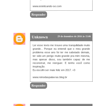
www.esteticando-se.com
Responder
Unknown
29 de dezembro de 2016 às 15:06
Ler esse texto me trouxe uma tranquilidade muito
grande... Porque eu entendi que o meu grande
problema esse ano foi ter me sabotado demais,
ter sido um perigo muito grande pra mim mesma,
mas apesar disso, sou também capaz de me
reconstruir, me reerguer. E tenho você como
inspiração.
Eu escolhi ser mais feliz em 2017. <3
www.reinodaspalavras.blog.br
Responder