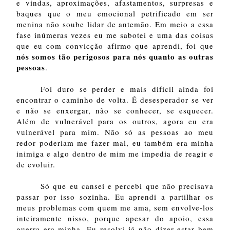
e vindas, aproximações, afastamentos, surpresas e
baques que o meu emocional petrificado em ser
menina não soube lidar de antemão. Em meio a essa
fase inúmeras vezes eu me sabotei e uma das coisas
que eu com convicção afirmo que aprendi, foi que
nós somos tão perigosos para nós quanto as outras
pessoas
.
Foi duro se perder e mais difícil ainda foi
encontrar o caminho de volta. É desesperador se ver
e não se enxergar, não se conhecer, se esquecer.
Além de vulnerável para os outros, agora eu era
vulnerável para mim. Não só as pessoas ao meu
redor poderiam me fazer mal, eu também era minha
inimiga e algo dentro de mim me impedia de reagir e
de evoluir.
Só que eu cansei e percebi que não precisava
passar por isso sozinha. Eu aprendi a partilhar os
meus problemas com quem me ama, sem envolve-los
inteiramente nisso, porque apesar do apoio, essa
guerra era minha. Eu resolvi já não dizer estar bem